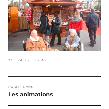
Publié
Taille
22 juin 2017
519 × 346
le
réelle
Navigation
de
PUBLIÉ DANS
l’article
Les animations