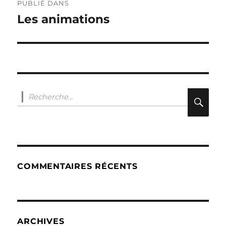
de
PUBLIÉ DANS
l’article
Les animations
Recherche
RE
pour :
COMMENTAIRES RÉCENTS
ARCHIVES