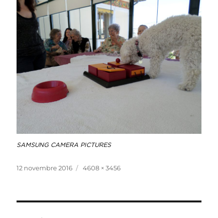
SAMSUNG CAMERA PICTURES
Publié
Taille
12 novembre 2016
4608 × 3456
le
réelle
Navigation